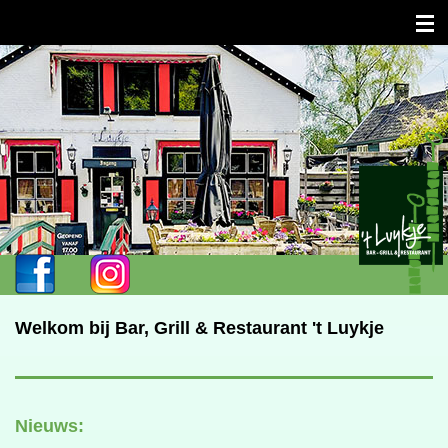
HOME
INFO
MENUKAART
AFHAALMENU
RESERVEREN
CONTACT + ROUTE
Welkom bij Bar, Grill & Restaurant 't Luykje
Nieuws: