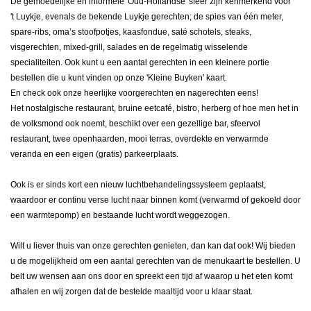
De gemoedelijke en informele 'Oud-Hollandse' sfeer zijn kenmerkend voor
't Luykje, evenals de bekende Luykje gerechten; de spies van één meter,
spare-ribs, oma’s stoofpotjes, kaasfondue, saté schotels, steaks,
visgerechten, mixed-grill, salades en de regelmatig wisselende
specialiteiten. Ook kunt u een aantal gerechten in een kleinere portie
bestellen die u kunt vinden op onze 'Kleine Buyken' kaart.
En check ook onze heerlijke voorgerechten en nagerechten eens!
Het nostalgische restaurant, bruine eetcafé, bistro, herberg of hoe men het in
de volksmond ook noemt, beschikt over een gezellige bar, sfeervol
restaurant, twee openhaarden, mooi terras, overdekte en verwarmde
veranda en een eigen (gratis) parkeerplaats.
Ook is er sinds kort een nieuw luchtbehandelingssysteem geplaatst,
waardoor er continu verse lucht naar binnen komt (verwarmd of gekoeld door
een warmtepomp) en bestaande lucht wordt weggezogen.
Wilt u liever thuis van onze gerechten genieten, dan kan dat ook! Wij bieden
u de mogelijkheid om een aantal gerechten van de menukaart te bestellen. U
belt uw wensen aan ons door en spreekt een tijd af waarop u het eten komt
afhalen en wij zorgen dat de bestelde maaltijd voor u klaar staat.